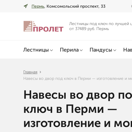
Пермь
, Комсомольский проспект, 33
Лестницы под ключ по лучшей 
от 37489 руб. Пермь
Лестницы
Перила
Пандусы
Нав
Главная
Навесы во двор под ключ в Перми — изготовление и 
Навесы во двор п
ключ в Перми —
изготовление и м