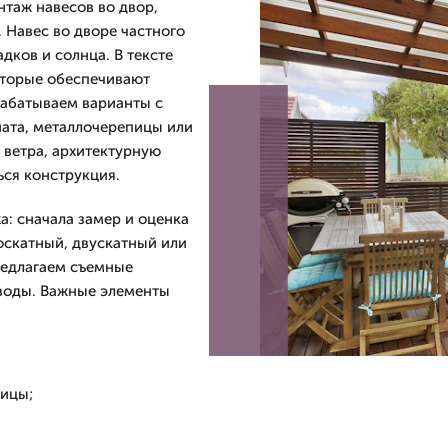
таж навесов во двор,
 Навес во дворе частного
дков и солнца. В тексте
оторые обеспечивают
рабатываем варианты с
ната, металлочерепицы или
 ветра, архитектурную
ься конструкция.
а: сначала замер и оценка
оскатный, двускатный или
редлагаем съемные
 воды. Важные элементы
пицы;