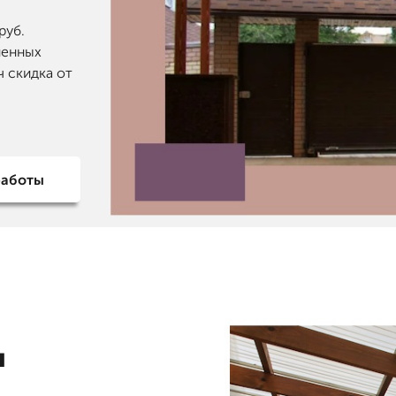
руб.
ненных
ч скидка от
работы
и