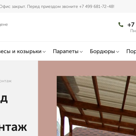
Офис закрыт. Перед приездом звоните +7 499 681-72-48!
+7
цене
Пн
есы и козырьки
Парапеты
Бордюры
По
монтаж
од
онтаж