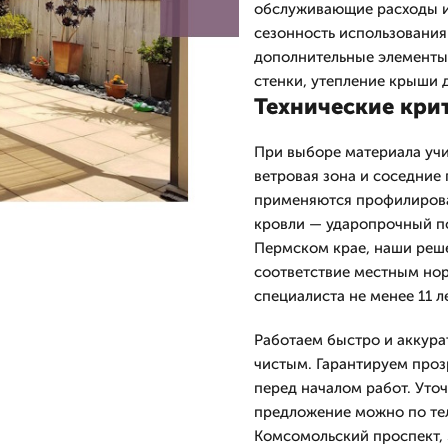
обслуживающие расходы и 
сезонность использования
дополнительные элементы
стенки, утепление крыши 
Технические кри
При выборе материала учи
ветровая зона и соседние
применяются профилирова
кровли — ударопрочный по
Пермском крае, наши реше
соответствие местным но
специалиста не менее 11 ле
Работаем быстро и аккура
чистым. Гарантируем проз
перед началом работ. Уто
предложение можно по тел
Комсомольский проспект,