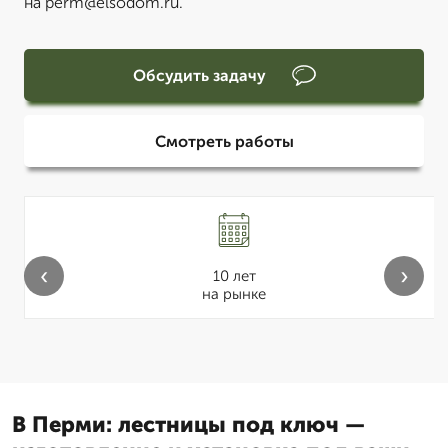
на perm@elsodom.ru.
Обсудить задачу
Смотреть работы
‹
›
10 лет
на рынке
В Перми: лестницы под ключ —