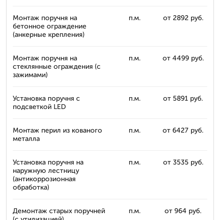
Монтаж поручня на
п.м.
от 2892 руб.
бетонное ограждение
(анкерные крепления)
Монтаж поручня на
п.м.
от 4499 руб.
стеклянные ограждения (с
зажимами)
Установка поручня с
п.м.
от 5891 руб.
подсветкой LED
Монтаж перил из кованого
п.м.
от 6427 руб.
металла
Установка поручня на
п.м.
от 3535 руб.
наружную лестницу
(антикоррозионная
обработка)
Демонтаж старых поручней
п.м.
от 964 руб.
(с утилизацией)