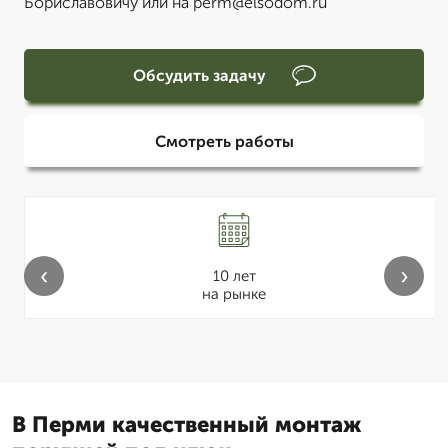
Бориславовичу или на perm@elsodom.ru
Обсудить задачу
Смотреть работы
‹
›
10 лет
на рынке
В Перми качественный монтаж