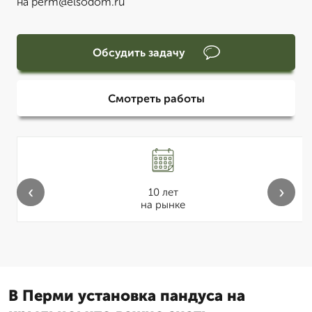
на perm@elsodom.ru
Обсудить задачу
Смотреть работы
‹
›
10 лет
на рынке
В Перми установка пандуса на