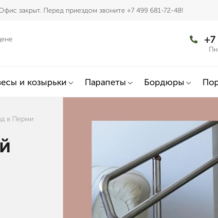
Офис закрыт. Перед приездом звоните +7 499 681-72-48!
+7
цене
Пн
есы и козырьки
Парапеты
Бордюры
По
зд в Перми
й