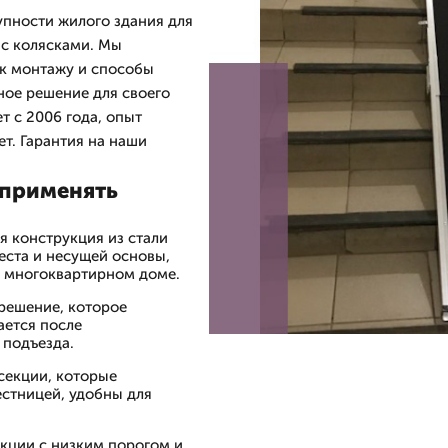
упности жилого здания для
 с колясками. Мы
к монтажу и способы
ное решение для своего
 с 2006 года, опыт
ет. Гарантия на наши
 применять
я конструкция из стали
еста и несущей основы,
в многоквартирном доме.
решение, которое
ается после
 подъезда.
секции, которые
естницей, удобны для
укции с низким порогом и