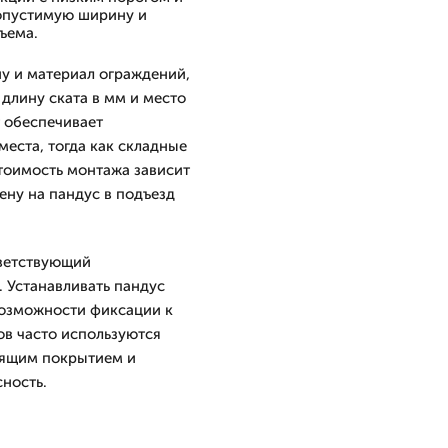
опустимую ширину и
ъема.
у и материал ограждений,
длину ската в мм и место
 обеспечивает
еста, тогда как складные
Стоимость монтажа зависит
ену на пандус в подъезд
тветствующий
 Устанавливать пандус
возможности фиксации к
ов часто используются
зящим покрытием и
ность.