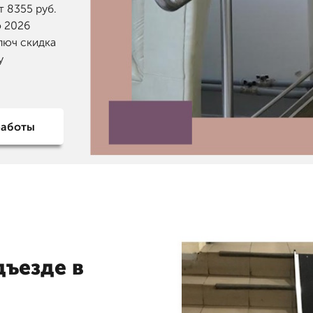
т 8355 руб.
о 2026
люч скидка
у
работы
дъезде в