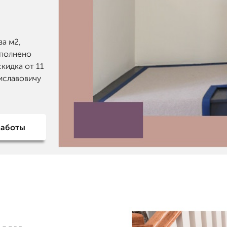
за м2,
ополнено
скидка от 11
иславовичу
работы