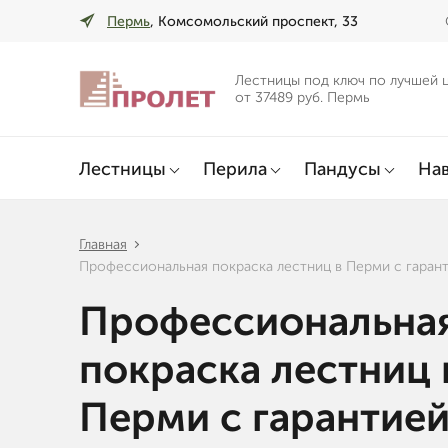
Пермь
, Комсомольский проспект, 33
Лестницы под ключ по лучшей 
от 37489 руб. Пермь
Лестницы
Перила
Пандусы
Нав
Главная
Профессиональная покраска лестниц в Перми с гарант
Профессиональна
покраска лестниц 
Перми с гарантие