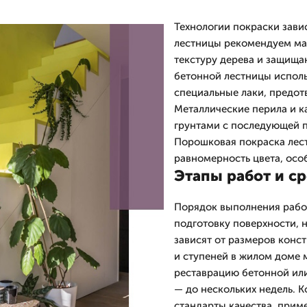
Технологии покраски зави
лестницы рекомендуем мас
текстуру дерева и защищаю
бетонной лестницы исполь
специальные лаки, предо
Металлические перила и 
грунтами с последующей 
Порошковая покраска лест
равномерность цвета, осо
Этапы работ и с
Порядок выполнения работ
подготовку поверхности, 
зависят от размеров конс
и ступеней в жилом доме 
реставрацию бетонной или
— до нескольких недель.
стандарты качества, прим