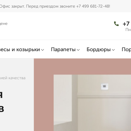
Офис закрыт. Перед приездом звоните +7 499 681-72-48!
+7
цене
Пн
есы и козырьки
Парапеты
Бордюры
По
ией качества
я
в
й