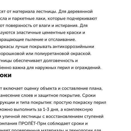
сят от материала лестницы. Для деревянной
ла и паркетные лаки, которые подчеркивают
т поверхность от влаги и истирания. Для
зуются эластичные цементные краски и
твращающие пыление и отслаивание.
каркасы лучше покрывать антикоррозийными
порошковой или полиуретановой окраской.
ницы обеспечивает долговечность и
бенно важна для наружных перил и ограждений.
роки
 включает оценку объекта и составление плана,
нанесение слоев и защитное покрытие. Сроки
трукции и типа покрытия: простую покраску перил
можно выполнить за 1-3 дня, а комплексную
 уличной лестницы с восстановлением ступеней
 Компания ПРОЛЁТ-Прм соблюдает сроки и
еняет проверенные материалы и технологии для