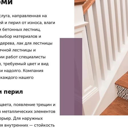
рми
луга, направленная на
 и перил от износа, влаги
 бетонных лестниц,
выбор материалов и
дерева, лак для лестницы
ичной лестницы и
ии работ специалисты
, требуемый цвет и вид
 и надолго. Компания
 каждого нашего
и перил
цвета, появление трещин и
я металлических элементов
ерьер. Для наружных
ля внутренних — стойкость