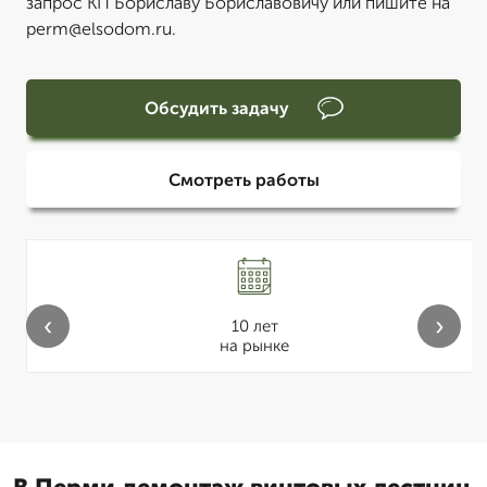
запрос КП Бориславу Бориславовичу или пишите на
perm@elsodom.ru.
Обсудить задачу
Смотреть работы
‹
›
10 лет
на рынке