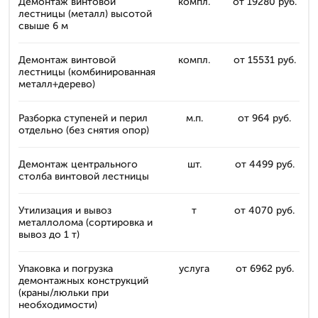
Демонтаж винтовой
компл.
от 19280 руб.
лестницы (металл) высотой
свыше 6 м
Демонтаж винтовой
компл.
от 15531 руб.
лестницы (комбинированная
металл+дерево)
Разборка ступеней и перил
м.п.
от 964 руб.
отдельно (без снятия опор)
Демонтаж центрального
шт.
от 4499 руб.
столба винтовой лестницы
Утилизация и вывоз
т
от 4070 руб.
металлолома (сортировка и
вывоз до 1 т)
Упаковка и погрузка
услуга
от 6962 руб.
демонтажных конструкций
(краны/люльки при
необходимости)