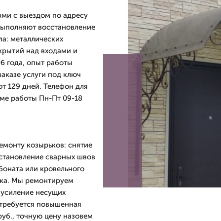
рми с выездом по адресу
выполняют восстановление
ла: металлических
крытий над входами и
6 года, опыт работы
заказе услуги под ключ
от 129 дней. Телефон для
име работы Пн-Пт 09-18
ремонту козырьков: снятие
сстановление сварных швов
боната или кровельного
ска. Мы ремонтируем
 усиление несущих
 требуется повышенная
руб., точную цену назовем