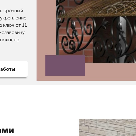
ч: срочный
 укрепление
д ключ от 11
иславовичу
ополнено
работы
рми