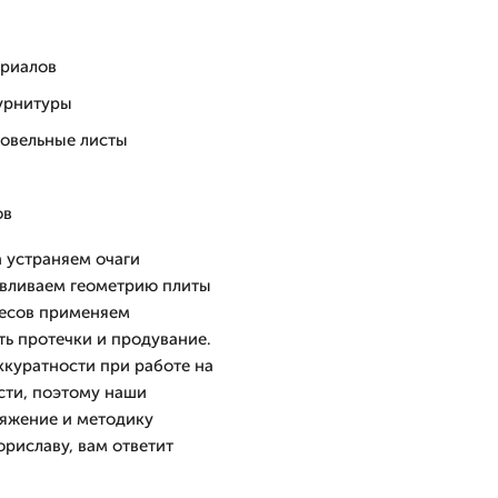
ериалов
урнитуры
ровельные листы
ов
 устраняем очаги
авливаем геометрию плиты
весов применяем
ть протечки и продувание.
ккуратности при работе на
сти, поэтому наши
яжение и методику
ориславу, вам ответит