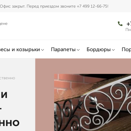
Офис закрыт. Перед приездом звоните +7 499 12-66-75!
+
цене
Пн
есы и козырьки
Парапеты
Бордюры
По
ественно
 и
—
енно